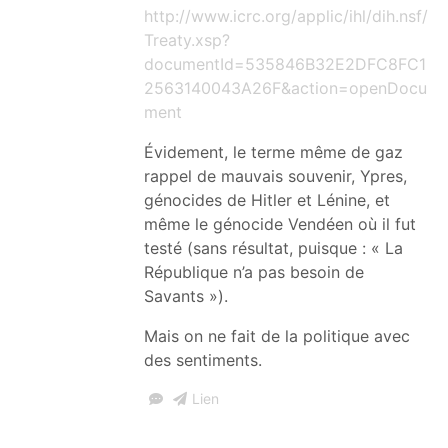
http://www.icrc.org/applic/ihl/dih.nsf/
Treaty.xsp?
documentId=535846B32E2DFC8FC1
2563140043A26F&action=openDocu
ment
Évidement, le terme même de gaz
rappel de mauvais souvenir, Ypres,
génocides de Hitler et Lénine, et
même le génocide Vendéen où il fut
testé (sans résultat, puisque : « La
République n’a pas besoin de
Savants »).
Mais on ne fait de la politique avec
des sentiments.
Lien