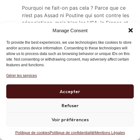
Pourquoi ne fait-on pas cela ? Parce que ce
n’est pas Assad ni Poutine qui sont contre les
négociations, mais bien les USA, la France et
les pays du Golf ! Qui veulent gagner coûte
Manage Consent
que coûte sur le terrain. Ils pensaient y arriver
To provide the best experiences, we use technologies like cookies to store
par proxy en aidant les rebelles, mal réfléchi !
and/or access device information. Consenting to these technologies will
Les rebelles ne sont pas assez fort, le peuple
allow us to process data such as browsing behavior or unique IDs on this
est encore à 50% pro-Assad, l’armée reste
site. Not consenting or withdrawing consent, may adversely affect certain
features and functions.
solide, pas de désertion massive, et cerise sur
le gateau: les islamistes se font de + en +
Gérer les services
nombreux et commandants dans l’opposition
armée. Dès lors, il ne restait plus que
Accepter
l’intervention militaire occidentale. Non ce n’est
pas Assad et les Russes qui bloquent le cessez
Refuser
le feu et les négo, ce sont nos Etats qui
Voir préférences
soutiennent les rebelles et veulent gagner sur
le terrain une victoire complète sans
Politique de cookies
Politique de confidentialité
Mentions Légales
négociation !