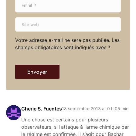
E
e
m
*
a
S
i
i
l
t
*
Votre adresse e-mail ne sera pas publiée.
Les
e
champs obligatoires sont indiqués avec
*
w
e
b
Envoyer
Cherie S. Fuentes
18 septembre 2013 at 0 h 05 min
Une chose est certains pour plusieurs
observateurs, si l’attaque à l’arme chimique par
le régime est confirmée, il s’agit pour Bachar