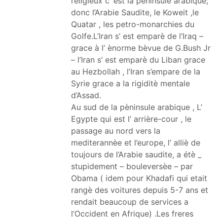
religieux c’ est la pèninsule arabique;
donc l’Arabie Saudite, le Koweit ,le
Quatar , les petro-monarchies du
Golfe.L’Iran s’ est emparè de l’Iraq –
grace à l’ ènorme bèvue de G.Bush Jr
– l’Iran s’ est emparè du Liban grace
au Hezbollah , l’Iran s’empare de la
Syrie grace a la rigiditè mentale
d’Assad.
Au sud de la pèninsule arabique , L’
Egypte qui est l’ arrière-cour , le
passage au nord vers la
mediterannèe et l’europe, l’ alliè de
toujours de l’Arabie saudite, a étè _
stupidement – bouleversèe – par
Obama ( idem pour Khadafi qui etait
rangè des voitures depuis 5-7 ans et
rendait beaucoup de services a
l’Occident en Afrique) .Les freres