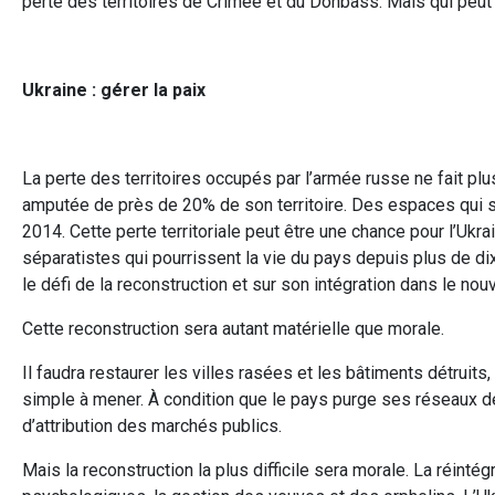
perte des territoires de Crimée et du Donbass. Mais qui peut
Ukraine : gérer la paix
La perte des territoires occupés par l’armée russe ne fait plu
amputée de près de 20% de son territoire. Des espaces qui s
2014. Cette perte territoriale peut être une chance pour l’Ukr
séparatistes qui pourrissent la vie du pays depuis plus de dix
le défi de la reconstruction et sur son intégration dans le nou
Cette reconstruction sera autant matérielle que morale.
Il faudra restaurer les villes rasées et les bâtiments détruit
simple à mener. À condition que le pays purge ses réseaux d
d’attribution des marchés publics.
Mais la reconstruction la plus difficile sera morale. La réinté