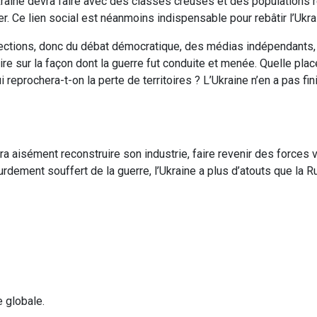
kraine devra faire avec des classes creuses et des populations 
grer. Ce lien social est néanmoins indispensable pour rebâtir l’Ukr
 élections, donc du débat démocratique, des médias indépendants
aire sur la façon dont la guerre fut conduite et menée. Quelle plac
 reprochera-t-on la perte de territoires ? L’Ukraine n’en a pas fin
ra aisément reconstruire son industrie, faire revenir des forces vi
rdement souffert de la guerre, l’Ukraine a plus d’atouts que la 
e globale.