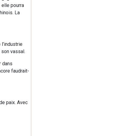
 elle pourra
hinois. La
l’industrie
e son vassal.
er dans
ncore faudrait-
de paix. Avec