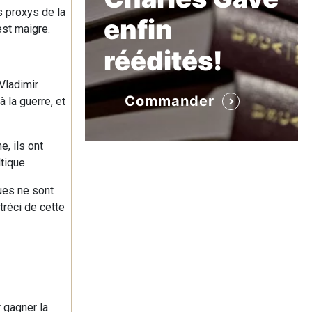
s proxys de la
enfin
est maigre.
réédités!
Vladimir
Commander
 la guerre, et
, ils ont
tique.
ues ne sont
tréci de cette
r gagner la