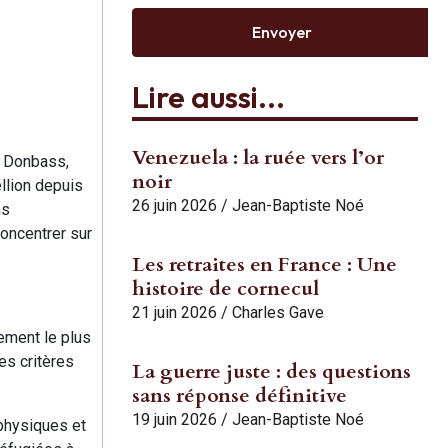
Envoyer
Lire aussi...
Venezuela : la ruée vers l’or
le Donbass,
noir
llion depuis
26 juin 2026
/
Jean-Baptiste Noé
ns
concentrer sur
Les retraites en France : Une
histoire de cornecul
21 juin 2026
/
Charles Gave
lement le plus
es critères
La guerre juste : des questions
sans réponse définitive
19 juin 2026
/
Jean-Baptiste Noé
 physiques et