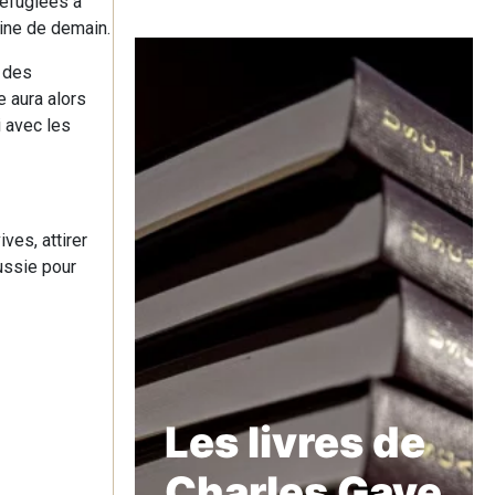
réfugiées à
aine de demain.
, des
e aura alors
i avec les
ves, attirer
Russie pour
Les livres de
Charles Gave