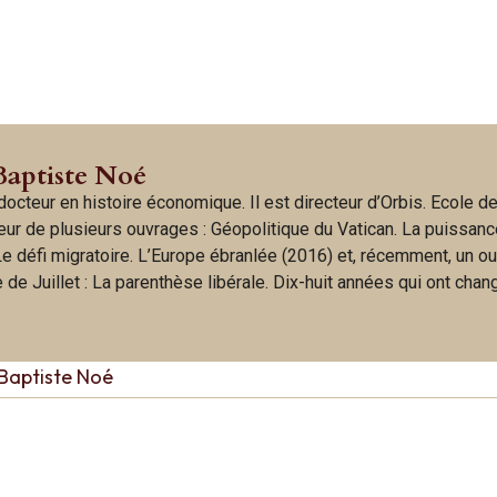
Baptiste Noé
octeur en histoire économique. Il est directeur d’Orbis. Ecole d
uteur de plusieurs ouvrages : Géopolitique du Vatican. La puissan
 Le défi migratoire. L’Europe ébranlée (2016) et, récemment, un o
de Juillet : La parenthèse libérale. Dix-huit années qui ont chan
Baptiste Noé