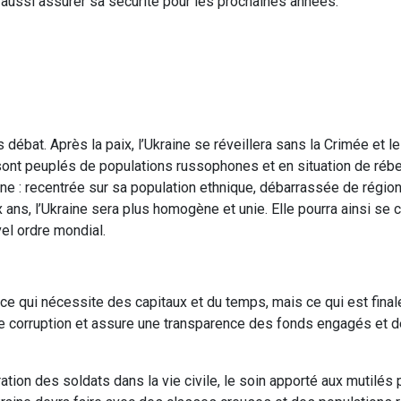
 aussi assurer sa sécurité pour les prochaines années.
s débat. Après la paix, l’Ukraine se réveillera sans la Crimée et 
ont peuplés de populations russophones et en situation de rébe
aine : recentrée sur sa population ethnique, débarrassée de régio
 ans, l’Ukraine sera plus homogène et unie. Elle pourra ainsi se 
vel ordre mondial.
s, ce qui nécessite des capitaux et du temps, mais ce qui est fina
e corruption et assure une transparence des fonds engagés et d
gration des soldats dans la vie civile, le soin apporté aux mutilés