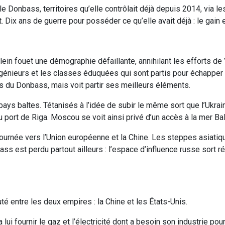
e Donbass, territoires qu’elle contrôlait déjà depuis 2014, via le
t. Dix ans de guerre pour posséder ce qu’elle avait déjà : le gain 
ein fouet une démographie défaillante, annihilant les efforts de 
nieurs et les classes éduquées qui sont partis pour échapper à
ns du Donbass, mais voit partir ses meilleurs éléments.
ys baltes. Tétanisés à l’idée de subir le même sort que l’Ukraine
port de Riga. Moscou se voit ainsi privé d’un accès à la mer Bal
ournée vers l’Union européenne et la Chine. Les steppes asiatiq
ss est perdu partout ailleurs : l’espace d’influence russe sort ré
té entre les deux empires : la Chine et les États-Unis.
lui fournir le gaz et l’électricité dont a besoin son industrie pou