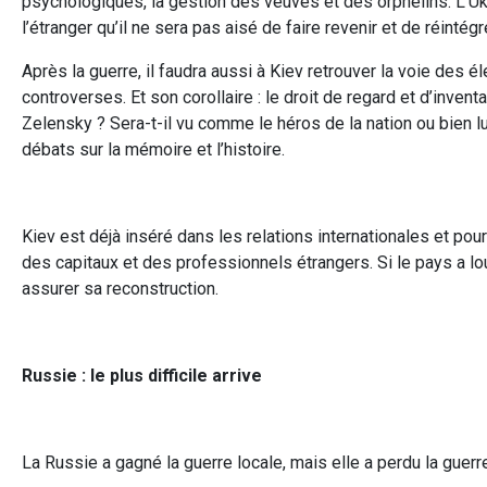
psychologiques, la gestion des veuves et des orphelins. L’U
l’étranger qu’il ne sera pas aisé de faire revenir et de réinté
Après la guerre, il faudra aussi à Kiev retrouver la voie des
controverses. Et son corollaire : le droit de regard et d’invent
Zelensky ? Sera-t-il vu comme le héros de la nation ou bien lui
débats sur la mémoire et l’histoire.
Kiev est déjà inséré dans les relations internationales et pour
des capitaux et des professionnels étrangers. Si le pays a lou
assurer sa reconstruction.
Russie : le plus difficile arrive
La Russie a gagné la guerre locale, mais elle a perdu la guerr