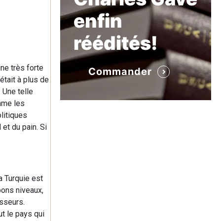
enfin
réédités!
ne très forte
Commander
était à plus de
 Une telle
mme les
litiques
 et du pain. Si
a Turquie est
bons niveaux,
isseurs.
ut le pays qui