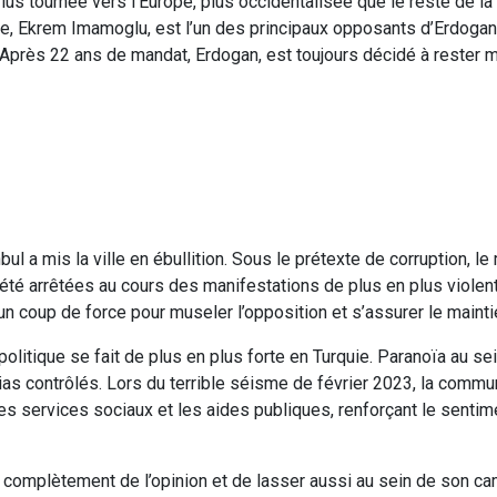
Plus tournée vers l’Europe, plus occidentalisée que le reste de l
ire, Ekrem Imamoglu, est l’un des principaux opposants d’Erdogan,
8. Après 22 ans de mandat, Erdogan, est toujours décidé à rester m
nbul a mis la ville en ébullition. Sous le prétexte de corruption, le
 été arrêtées au cours des manifestations de plus en plus violen
coup de force pour museler l’opposition et s’assurer le maintie
politique se fait de plus en plus forte en Turquie. Paranoïa au se
dias contrôlés. Lors du terrible séisme de février 2023, la commu
les services sociaux et les aides publiques, renforçant le senti
 complètement de l’opinion et de lasser aussi au sein de son ca