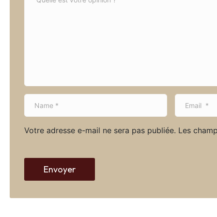
o
m
m
e
n
t
*
N
E
a
m
m
a
Votre adresse e-mail ne sera pas publiée.
Les champ
e
i
*
l
*
Envoyer