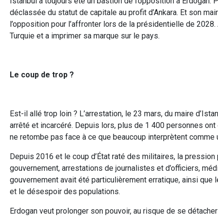
Istanbul a toujours été un bastion de l’opposition à Erdogan. 
déclassée du statut de capitale au profit d’Ankara. Et son ma
l’opposition pour l’affronter lors de la présidentielle de 202
Turquie et a imprimer sa marque sur le pays.
Le coup de trop ?
Est-il allé trop loin ? L’arrestation, le 23 mars, du maire d’Ista
arrêté et incarcéré. Depuis lors, plus de 1 400 personnes ont
ne retombe pas face à ce que beaucoup interprètent comme un 
Depuis 2016 et le coup d’État raté des militaires, la pression 
gouvernement, arrestations de journalistes et d’officiers, mé
gouvernement avait été particulièrement erratique, ainsi que 
et le désespoir des populations.
Erdogan veut prolonger son pouvoir, au risque de se détacher