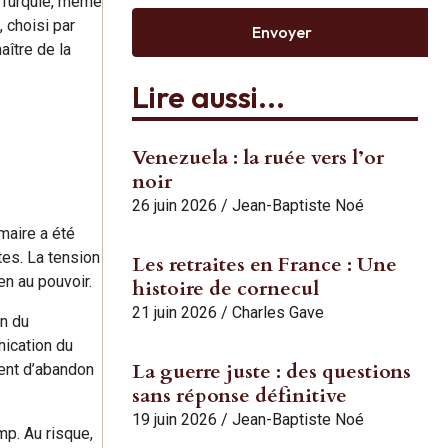
a Turquie, même
 choisi par
Envoyer
aître de la
Lire aussi...
Venezuela : la ruée vers l’or
noir
26 juin 2026
/
Jean-Baptiste Noé
 maire a été
tes. La tension
Les retraites en France : Une
n au pouvoir.
histoire de cornecul
21 juin 2026
/
Charles Gave
in du
nication du
La guerre juste : des questions
ment d’abandon
sans réponse définitive
19 juin 2026
/
Jean-Baptiste Noé
mp. Au risque,