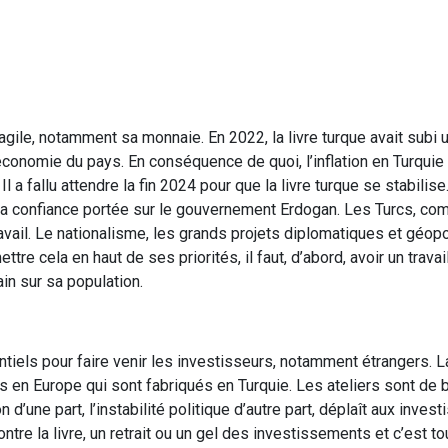
gile, notamment sa monnaie. En 2022, la livre turque avait subi u
l’économie du pays. En conséquence de quoi, l’inflation en Turquie 
a fallu attendre la fin 2024 pour que la livre turque se stabilise.
 la confiance portée sur le gouvernement Erdogan. Les Turcs, co
avail. Le nationalisme, les grands projets diplomatiques et géopo
re cela en haut de ses priorités, il faut, d’abord, avoir un travail
in sur sa population.
entiels pour faire venir les investisseurs, notamment étrangers. L
s en Europe qui sont fabriqués en Turquie. Les ateliers sont de 
’une part, l’instabilité politique d’autre part, déplaît aux invest
re la livre, un retrait ou un gel des investissements et c’est to