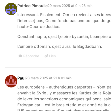
Patrice Pimoulle
29 mars 2025 at 0 h 26 min
Interessant. Finalement, Om en revient a ses idees 
l’intersse[ pas, On ne fonde pas une polique de gra
haute-Cour de Justice.
Constantinople, c;est l;e,pire byzantin, Leempire 
L’empire ottoman. c;est aussi le Bagdadbahn.
Répondre
Lien
Paul
28 mars 2025 at 21 h 01 min
Les européens – authentiques carpettes – n’ont p
envahit la Syrie , y massacre les Kurdes de la Roj
de lever les sanctions economiques qui penalisaien
Erdogan car il est le bras étatique et armé de la c
l’UE admet ce genre d’ aventurisme exterieur elle n