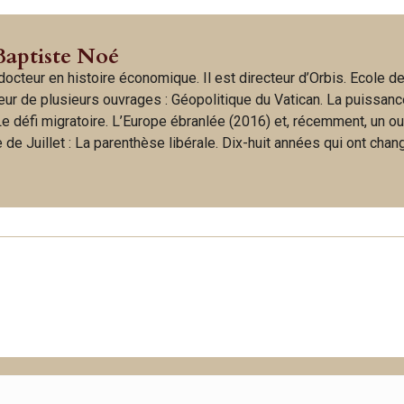
Baptiste Noé
octeur en histoire économique. Il est directeur d’Orbis. Ecole d
uteur de plusieurs ouvrages : Géopolitique du Vatican. La puissan
 Le défi migratoire. L’Europe ébranlée (2016) et, récemment, un o
de Juillet : La parenthèse libérale. Dix-huit années qui ont chan