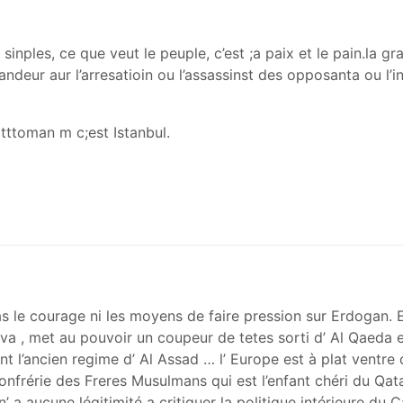
sinples, ce que veut le peuple, c’est ;a paix et le pain.la g
ndeur aur l’arresatioin ou l’assassinst des opposanta ou l’in
otttoman m c;est Istanbul.
as le courage ni les moyens de faire pression sur Erdogan.
ava , met au pouvoir un coupeur de tetes sorti d’ Al Qaeda et
t l’ancien regime d’ Al Assad … l’ Europe est à plat ventre
onfrérie des Freres Musulmans qui est l’enfant chéri du Qata
’ a aucune légitimité a critiquer la politique intérieure du 