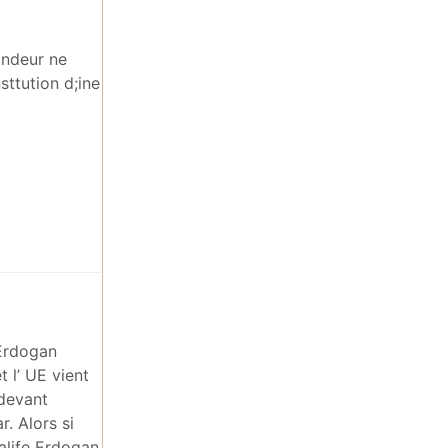
randeur ne
sttution d;ine
 Erdogan
 l’ UE vient
 devant
r. Alors si
Calife Erdogan