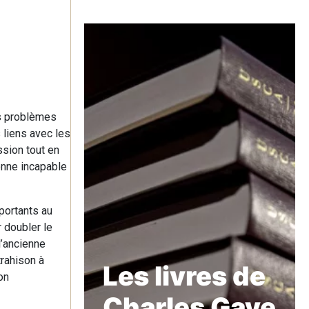
es problèmes
 liens avec les
ssion tout en
onne incapable
mportants au
r doubler le
l’ancienne
trahison à
Les livres de
on
Charles Gave