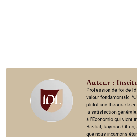
Auteur : Instit
Profession de foi de IdL
valeur fondamentale. *J
plutôt une théorie de c
la satisfaction générale
à l’Economie qui vient t
Bastiat, Raymond Aron, 
que nous incarnons étan