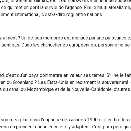
gypte, Israël et le Hamas, etc. Les États-Unis viennent de suspen
e qui met en péril la survie de l’agence. Fini le multilatéralisme, 
ment international, c’est-à-dire régi entre nations.
it vraiment ? Un de ses membres est menacé par une puissance ex
 tient pas. Dans les chancelleries européennes, personne ne s
 c’est qu’un pays doit mettre en valeur ses terres. S’il ne le fai
rien du Groenland ? Les États-Unis en réclament la souveraineté. 
les du canal du Mozambique et de la Nouvelle-Calédonie, d’autre
sommes plus dans l’euphorie des années 1990 et il en tire le
opéens en prennent conscience et s’y adaptent, c’est parti pour qua