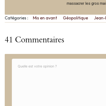
massacrer les gros mais 
Catégories :
Mis en avant
Géopolitique
Jean-
41 Commentaires
C
o
m
m
e
n
t
*