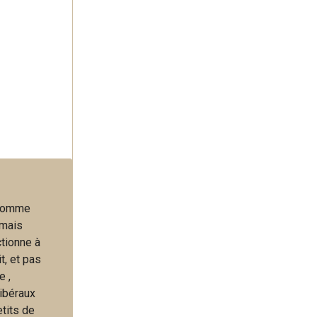
e comme
 mais
ctionne à
t, et pas
e ,
libéraux
etits de