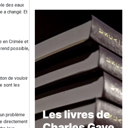
ôle des eaux
e a changé. Et
e en Crimée et
i rend possible,
ton de vouloir
Ce sont les
Les livres de
d un problème
gle directement
Charles Gave