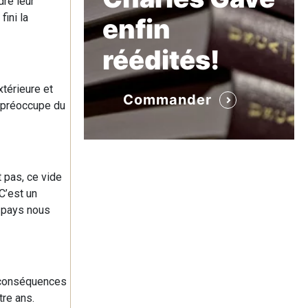
dre leur
fini la
enfin
réédités!
térieure et
Commander
e préoccupe du
t pas, ce vide
C’est un
s pays nous
s conséquences
tre ans.