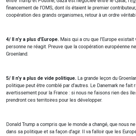
entre Trump et Poutine, Gaza est négociée entre le Qatar, l’É
financement de l’OMS, dont ils étaient le premier contributeur, c
coopération des grands organismes, retour à un ordre véritable
4/ Il n’y a plus d’Europe.
Mais qui a cru que l’Europe exista
personne ne réagit. Preuve que la coopération européenne ne
Groenland.
5/ Il n’y a plus de vide politique.
La grande leçon du Groenland,
politique peut être comblé par d’autres. Le Danemark ne fait 
avertissement pour la France : si nous ne faisons rien des î
prendront ces territoires pour les développer.
Donald Trump a compris que le monde a changé, que nous ne 
dans sa politique et sa façon d’agir. Il va falloir que les Eur