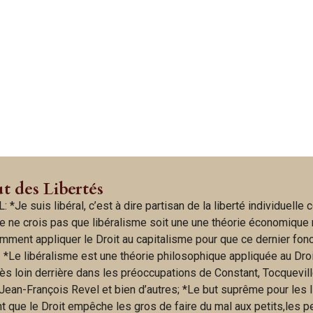
ut des Libertés
: *Je suis libéral, c’est à dire partisan de la liberté individuell
e ne crois pas que libéralisme soit une une théorie économique
omment appliquer le Droit au capitalisme pour que ce dernier fon
. *Le libéralisme est une théorie philosophique appliquée au Droi
rès loin derrière dans les préoccupations de Constant, Tocquevill
Jean-François Revel et bien d’autres; *Le but suprême pour les 
t que le Droit empêche les gros de faire du mal aux petits,les p