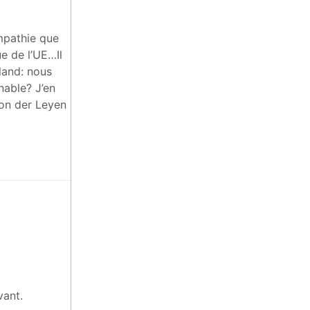
mpathie que
e de l’UE…Il
land: nous
nable? J’en
von der Leyen
vant.