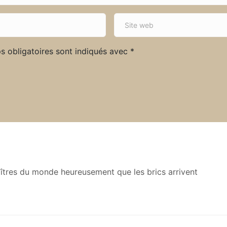
S
i
t
s obligatoires sont indiqués avec
*
e
w
e
b
aîtres du monde heureusement que les brics arrivent