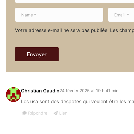
N
E
a
m
m
a
Votre adresse e-mail ne sera pas publiée.
Les champ
e
i
*
l
*
Envoyer
Christian Gaudin
24 février 2025 at 19 h 41 min
Les usa sont des despotes qui veulent être les m
Répondre
Lien