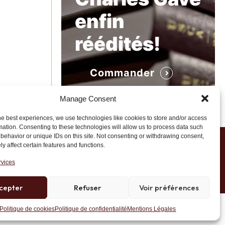
enfin
réédités!
Commander
Manage Consent
he best experiences, we use technologies like cookies to store and/or access
mation. Consenting to these technologies will allow us to process data such
behavior or unique IDs on this site. Not consenting or withdrawing consent,
y affect certain features and functions.
1 20 45 39
rvices
cepter
Refuser
Voir préférences
Site développé par AK Web Solutions
Politique de cookies
Politique de confidentialité
Mentions Légales