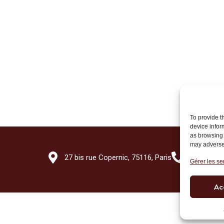
To provide t
device infor
as browsing 
may adversel
27 bis rue Copernic, 75116, Paris
+33 (0)1 7
Gérer les se
Ac