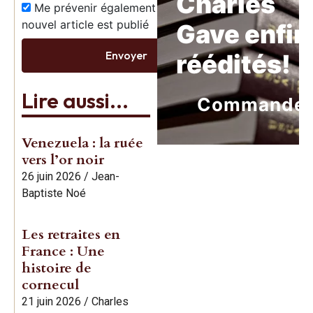
Charles
Me prévenir également dès qu’un
nouvel article est publié
Gave enfin
Envoyer
réédités!
Lire aussi...
Commande
Venezuela : la ruée
vers l’or noir
26 juin 2026
/
Jean-
Baptiste Noé
Les retraites en
France : Une
histoire de
cornecul
21 juin 2026
/
Charles