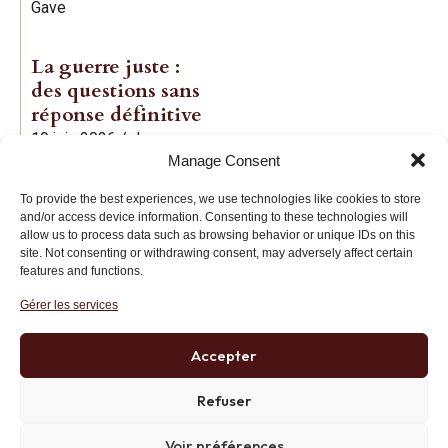
Gave
La guerre juste :
des questions sans
réponse définitive
19 juin 2026
/
Jean-
Manage Consent
Baptiste Noé
To provide the best experiences, we use technologies like cookies to store
and/or access device information. Consenting to these technologies will
allow us to process data such as browsing behavior or unique IDs on this
site. Not consenting or withdrawing consent, may adversely affect certain
features and functions.
Gérer les services
Institut des Libertés
27 bis rue Copernic, 75116, Paris
Accepter
+33 (0)1 71 20 45 39
Refuser
Voir préférences