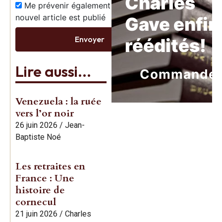
Charles
Me prévenir également dès qu’un
nouvel article est publié
Gave enfin
Envoyer
réédités!
Lire aussi...
Commande
Venezuela : la ruée
vers l’or noir
26 juin 2026
/
Jean-
Baptiste Noé
Les retraites en
France : Une
histoire de
cornecul
21 juin 2026
/
Charles