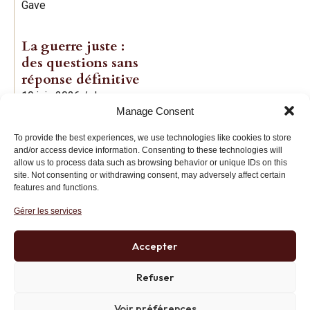
Gave
La guerre juste :
des questions sans
réponse définitive
19 juin 2026
/
Jean-
Manage Consent
Baptiste Noé
To provide the best experiences, we use technologies like cookies to store
and/or access device information. Consenting to these technologies will
allow us to process data such as browsing behavior or unique IDs on this
site. Not consenting or withdrawing consent, may adversely affect certain
features and functions.
Gérer les services
Institut des Libertés
27 bis rue Copernic, 75116, Paris
Accepter
+33 (0)1 71 20 45 39
Refuser
Voir préférences