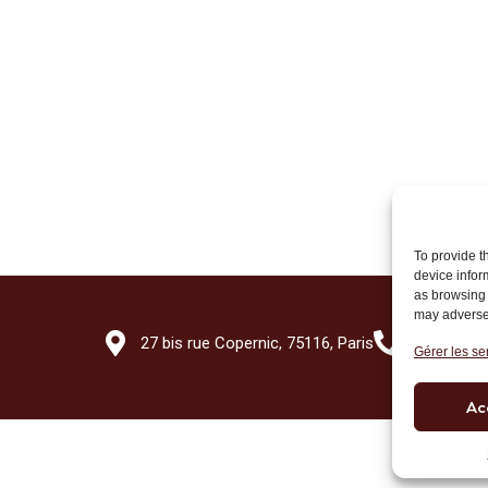
To provide t
device infor
as browsing 
may adversel
27 bis rue Copernic, 75116, Paris
+33 (0)1 7
Gérer les se
Ac