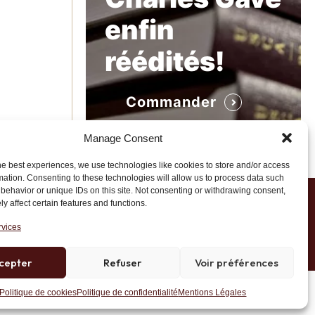
enfin
réédités!
Commander
Manage Consent
he best experiences, we use technologies like cookies to store and/or access
mation. Consenting to these technologies will allow us to process data such
behavior or unique IDs on this site. Not consenting or withdrawing consent,
y affect certain features and functions.
1 20 45 39
rvices
cepter
Refuser
Voir préférences
Site développé par AK Web Solutions
Politique de cookies
Politique de confidentialité
Mentions Légales