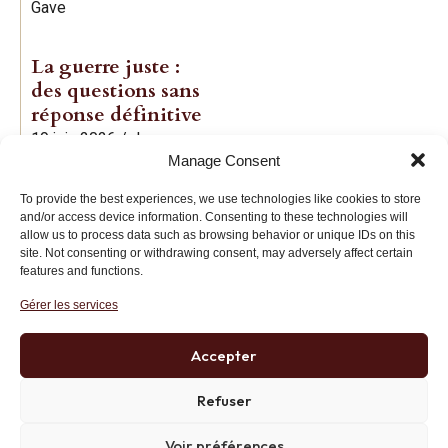
Gave
La guerre juste :
des questions sans
réponse définitive
19 juin 2026
/
Jean-
Manage Consent
Baptiste Noé
To provide the best experiences, we use technologies like cookies to store
and/or access device information. Consenting to these technologies will
allow us to process data such as browsing behavior or unique IDs on this
site. Not consenting or withdrawing consent, may adversely affect certain
features and functions.
Gérer les services
Institut des Libertés
27 bis rue Copernic, 75116, Paris
Accepter
+33 (0)1 71 20 45 39
Refuser
Voir préférences