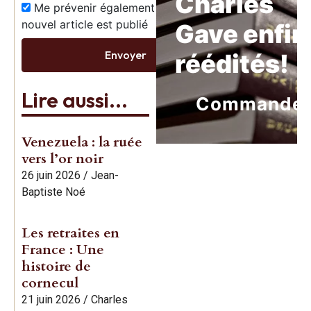
Charles
Me prévenir également dès qu’un
nouvel article est publié
Gave enfin
Envoyer
réédités!
Lire aussi...
Commande
Venezuela : la ruée
vers l’or noir
26 juin 2026
/
Jean-
Baptiste Noé
Les retraites en
France : Une
histoire de
cornecul
21 juin 2026
/
Charles