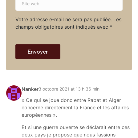
i
i
l
t
*
Votre adresse e-mail ne sera pas publiée.
Les
e
champs obligatoires sont indiqués avec
*
w
e
b
Envoyer
Nanker
3 octobre 2021 at 13 h 36 min
« Ce qui se joue donc entre Rabat et Alger
concerne directement la France et les affaires
européennes ».
Et si une guerre ouverte se déclarait entre ces
deux pays je propose que nous fassions