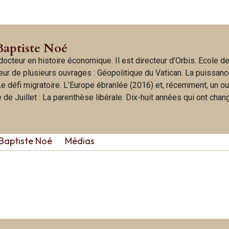
Baptiste Noé
octeur en histoire économique. Il est directeur d’Orbis. Ecole d
uteur de plusieurs ouvrages : Géopolitique du Vatican. La puissan
 Le défi migratoire. L’Europe ébranlée (2016) et, récemment, un o
de Juillet : La parenthèse libérale. Dix-huit années qui ont chan
Baptiste Noé
Médias