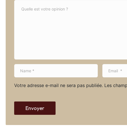
C
o
m
m
e
n
t
*
N
E
a
m
m
a
Votre adresse e-mail ne sera pas publiée.
Les champ
e
i
*
l
*
Envoyer