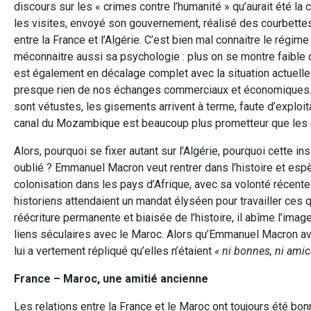
discours sur les « crimes contre l’humanité » qu’aurait été la 
les visites, envoyé son gouvernement, réalisé des courbettes po
entre la France et l’Algérie. C’est bien mal connaitre le régim
méconnaitre aussi sa psychologie : plus on se montre faible dev
est également en décalage complet avec la situation actuelle 
presque rien de nos échanges commerciaux et économiques. 
sont vétustes, les gisements arrivent à terme, faute d’exploi
canal du Mozambique est beaucoup plus prometteur que les g
Alors, pourquoi se fixer autant sur l’Algérie, pourquoi cette in
oublié ? Emmanuel Macron veut rentrer dans l’histoire et espèr
colonisation dans les pays d’Afrique, avec sa volonté récente
historiens attendaient un mandat élyséen pour travailler ces 
réécriture permanente et biaisée de l’histoire, il abîme l’image
liens séculaires avec le Maroc. Alors qu’Emmanuel Macron a
lui a vertement répliqué qu’elles n’étaient
« ni bonnes, ni amic
France – Maroc, une amitié ancienne
Les relations entre la France et le Maroc ont toujours été bon