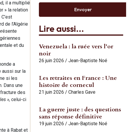
, il a multiplié
Envoyer
r » la relation
. C’est
d de l’Algérie
Lire aussi...
eprésente
lgériennes
entale et du
Venezuela : la ruée vers l’or
noir
26 juin 2026
/
Jean-Baptiste Noé
 monde a
 aussi sur la
Les retraites en France : Une
me si les
histoire de cornecul
on. Dans une
21 juin 2026
/
Charles Gave
 fracture des
les »,
celui-ci
La guerre juste : des questions
sans réponse définitive
19 juin 2026
/
Jean-Baptiste Noé
nte à Rabat et