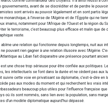
 du Maroc comme commandeur des croyants. Il a ainsi réussi à cont
rs gouvernements, avant de se discréditer et de perdre le pouvoi
amistes sont arrivés au pouvoir légalement et en sont partis lé
ure monarchique, à l’inverse de l’Algérie et de l’Égypte qui ne tie
ux imams, notamment pour l’Afrique de l’Ouest et la région du S
er le terrorisme, c’est beaucoup plus efficace et malin que de 
aphique vaste.
abîme une relation qui fonctionne depuis longtemps, nuit aux int
 ne pouvant rien gagner à une relation illusoire avec l’Algérie. C’e
Atlantique au Liban fait disparaitre une présence pourtant ancien
est une chose trop sérieuse pour être confiée aux politiques. Le
es, les intellectuels se font dans la durée et ne cèdent pas aux 
t suivre cette voie en privatisant sa diplomatie, c’est-à-dire en l
 cède pas aux modes du moment et qui recherchent les vrais inté
ambassadeurs beaucoup plus utiles pour l’influence française que
pays où ils sont nommés, sans lien avec la population, sans ma
mites d’un modèle diplomatique aujourd’hui dépassé.