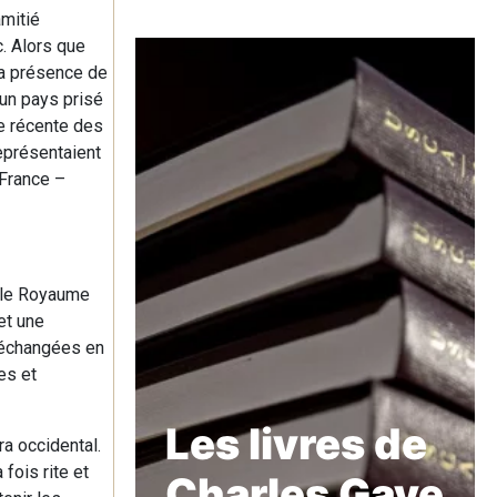
mitié
. Alors que
la présence de
 un pays prisé
te récente des
eprésentaient
 France –
, le Royaume
et une
s échangées en
es et
Les livres de
ra occidental.
fois rite et
Charles Gave