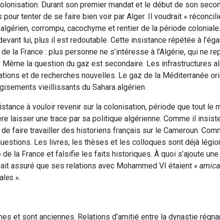
colonisation. Durant son premier mandat et le début de son second
ur tenter de se faire bien voir par Alger. Il voudrait « réconcilie
e algérien, corrompu, cacochyme et rentier de la période coloniale
ant lui, plus il est redoutable. Cette insistance répétée à l’égar
de la France : plus personne ne s’intéresse à l’Algérie, qui ne r
Même la question du gaz est secondaire. Les infrastructures a
tations et de recherches nouvelles. Le gaz de la Méditerranée ori
isements vieillissants du Sahara algérien.
sistance à vouloir revenir sur la colonisation, période que tout le
e laisser une trace par sa politique algérienne. Comme il insiste
 de faire travailler des historiens français sur le Cameroun. Com
questions. Les livres, les thèses et les colloques sont déjà légi
 de la France et falsifie les faits historiques. À quoi s’ajoute une
vait assuré que ses relations avec Mohammed VI étaient
« amica
ales ».
nes et sont anciennes. Relations d’amitié entre la dynastie régna