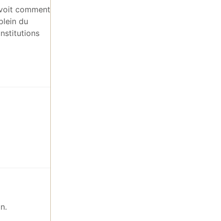
n voit comment
plein du
nstitutions
n.