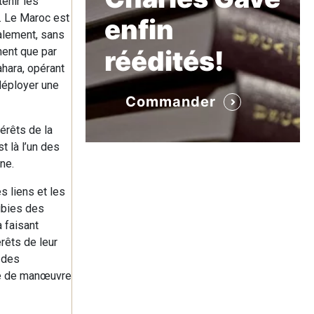
enir les
r. Le Maroc est
enfin
galement, sans
nnent que par
réédités!
ahara, opérant
déployer une
Commander
érêts de la
st là l’un des
ne.
s liens et les
lubies des
a faisant
rêts de leur
 des
rge de manœuvre