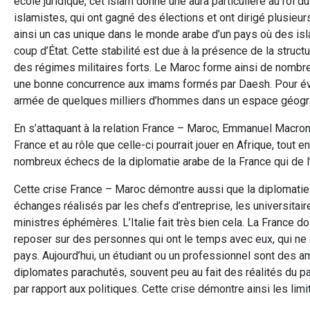
école juridique, cet islam donne une aura particulière au roi
islamistes, qui ont gagné des élections et ont dirigé plusieu
ainsi un cas unique dans le monde arabe d’un pays où des isl
coup d’État. Cette stabilité est due à la présence de la struct
des régimes militaires forts. Le Maroc forme ainsi de nombre
une bonne concurrence aux imams formés par Daesh. Pour évit
armée de quelques milliers d’hommes dans un espace géogr
En s’attaquant à la relation France – Maroc, Emmanuel Macron 
France et au rôle que celle-ci pourrait jouer en Afrique, tout en
nombreux échecs de la diplomatie arabe de la France qui de l’
Cette crise France – Maroc démontre aussi que la diplomatie 
échanges réalisés par les chefs d’entreprise, les universitair
ministres éphémères. L’Italie fait très bien cela. La France doi
reposer sur des personnes qui ont le temps avec eux, qui ne
pays. Aujourd’hui, un étudiant ou un professionnel sont des 
diplomates parachutés, souvent peu au fait des réalités du 
par rapport aux politiques. Cette crise démontre ainsi les li