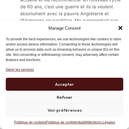
de 60 ans, c’est une guerre et ils la veulent
absolument avec la pauvre Angleterre et
l’Allemagne en perdition. Me surprendrait pas
qu’on crée de toutes pièces un « false flag » (
Manage Consent
une action secrète et trompeuse qui permet de
To provide the best experiences, we use technologies like cookies to store
mettre la faute sur un autre groupe), et mettre
and/or access device information. Consenting to these technologies will
la faute sur la Russie et alors, ils l’auront leur
allow us to process data such as browsing behavior or unique IDs on this
guerre.
site. Not consenting or withdrawing consent, may adversely affect certain
features and functions.
Répondre
Lien
Gérer les services
Accepter
Pascal
24 mars 2025 at 17 h 01 min
Refuser
Soutien total Monsieur Gave, pas 1€ non plus
de ma part dans ce fonds/puit sans fonds.
Voir préférences
Répondre
Lien
Politique de cookies
Politique de confidentialité
Mentions Légales