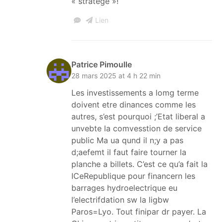
« stratège »!
Lien
Patrice Pimoulle
28 mars 2025 at 4 h 22 min
Les investissements a lomg terme
doivent etre dinances comme les
autres, s’est pourquoi ;’Etat liberal a
unvebte la comvesstion de service
public Ma ua qund il n;y a pas
d;aefemt il faut faire tourner la
planche a billets. C’est ce qu’a fait la
ICeRepublique pour financern les
barrages hydroelectrique eu
l’electrifdation sw la ligbw
Paros=Lyo. Tout finipar dr payer. La