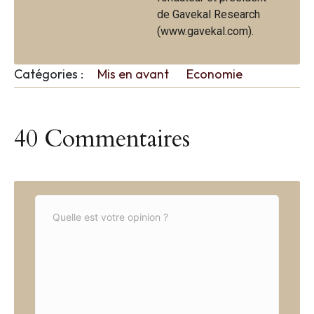
de Gavekal Research
(www.gavekal.com).
Catégories :
Mis en avant
Economie
40 Commentaires
C
o
m
m
e
n
t