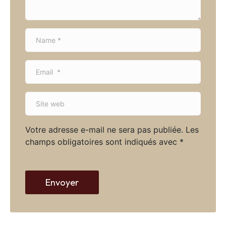
*
N
a
m
E
e
m
*
a
S
i
i
l
t
*
Votre adresse e-mail ne sera pas publiée.
Les
e
champs obligatoires sont indiqués avec
*
w
e
b
Envoyer