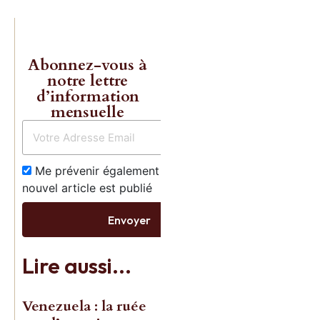
Abonnez-vous à
notre lettre
d’information
mensuelle
Les livres 
Charles
Me prévenir également dès qu’un
nouvel article est publié
Gave enfin
Envoyer
réédités!
Lire aussi...
Commande
Venezuela : la ruée