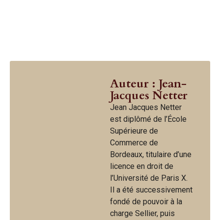
Auteur : Jean-
Jacques Netter
Jean Jacques Netter
est diplômé de l’École
Supérieure de
Commerce de
Bordeaux, titulaire d’une
licence en droit de
l’Université de Paris X.
Il a été successivement
fondé de pouvoir à la
charge Sellier, puis