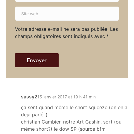
*
a
S
i
i
l
t
*
Votre adresse e-mail ne sera pas publiée.
Les
e
champs obligatoires sont indiqués avec
*
w
e
b
Envoyer
sassy2
15 janvier 2017 at 19 h 41 min
ça sent quand même le short squeeze (on en a
deja parlé..)
christian Cambier, notre Art Cashin, sort (ou
même short?) le dow SP (source bfm