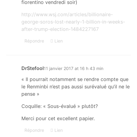
fiorentino vendredi soir)
http://www.wsj.com/articles/billionaire-
george-soros-lost-nearly-1-billion-in-weeks-
after-trump-election-1484227167
Répondre
Lien
DrStefool
11 janvier 2017 at 16 h 43 min
« Il pourrait notamment se rendre compte que
le Renminbi n’est pas aussi surévalué qu’il ne le
pense »
Coquille: « Sous-évalué » plutôt?
Merci pour cet excellent papier.
Répondre
Lien