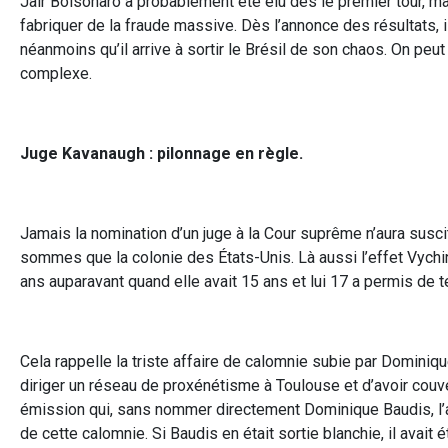
Jair Bolsonaro a probablement été élu dès le premier tour, 
fabriquer de la fraude massive. Dès l’annonce des résultats, il
néanmoins qu’il arrive à sortir le Brésil de son chaos. On pe
complexe.
Juge Kavanaugh : pilonnage en règle.
Jamais la nomination d’un juge à la Cour suprême n’aura susci
sommes que la colonie des États-Unis. Là aussi l’effet Vychins
ans auparavant quand elle avait 15 ans et lui 17 a permis de t
Cela rappelle la triste affaire de calomnie subie par Dominiq
diriger un réseau de proxénétisme à Toulouse et d’avoir couver
émission qui, sans nommer directement Dominique Baudis, l’ac
de cette calomnie. Si Baudis en était sortie blanchie, il avait