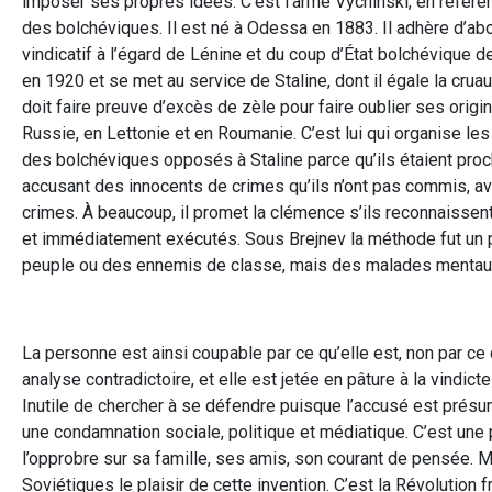
imposer ses propres idées. C’est l’arme Vychinski, en référe
des bolchéviques. Il est né à Odessa en 1883. Il adhère d’a
vindicatif à l’égard de Lénine et du coup d’État bolchévique d
en 1920 et se met au service de Staline, dont il égale la crua
doit faire preuve d’excès de zèle pour faire oublier ses origin
Russie, en Lettonie et en Roumanie. C’est lui qui organise les
des bolchéviques opposés à Staline parce qu’ils étaient proch
accusant des innocents de crimes qu’ils n’ont pas commis, av
crimes. À beaucoup, il promet la clémence s’ils reconnaissen
et immédiatement exécutés. Sous Brejnev la méthode fut un p
peuple ou des ennemis de classe, mais des malades mentaux,
La personne est ainsi coupable par ce qu’elle est, non par ce
analyse contradictoire, et elle est jetée en pâture à la vindic
Inutile de chercher à se défendre puisque l’accusé est présumé
une condamnation sociale, politique et médiatique. C’est une
l’opprobre sur sa famille, ses amis, son courant de pensée. M
Soviétiques le plaisir de cette invention. C’est la Révolution f