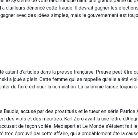
mais le système de vote électronique dans une grande partie du 
 a d’ailleurs dénoncé cette fraude. Il devrait gagner les élection
ut gagner avec des idées simples, mais le gouvernement est touj
té autant d’articles dans la presse française. Preuve peut-être 
ki a joué à plein. Cette femme qui se rappelle qu’elle a été viol
enter de faire échouer la nomination. La calomnie laisse toujours
ue Baudis, accusé par des prostitués et le tueur en série Patrice
t des viols et des meurtres. Karl Zéro avait lu une lettre d’Alè
cusait de façon voilée. Mediapart et Le Monde s’étaient fait le
 été très éprouvé par cette affaire, qui a probablement été la cau