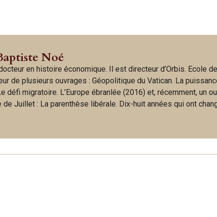
Baptiste Noé
octeur en histoire économique. Il est directeur d’Orbis. Ecole d
uteur de plusieurs ouvrages : Géopolitique du Vatican. La puissan
 Le défi migratoire. L’Europe ébranlée (2016) et, récemment, un o
de Juillet : La parenthèse libérale. Dix-huit années qui ont chan