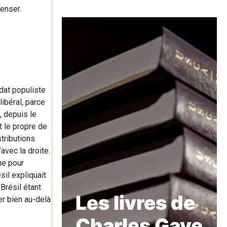
penser.
dat populiste
libéral, parce
, depuis le
t le propre de
tributions
avec la droite.
me pour
sil expliquait
Brésil étant
Les livres de
er bien au-delà
Charles Gave