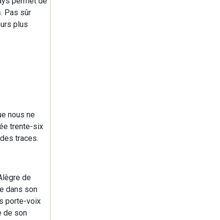
pays permet de
s. Pas sûr
ours plus
que nous ne
ée trente-six
 des traces.
 Alègre de
gre dans son
s porte-voix
se de son