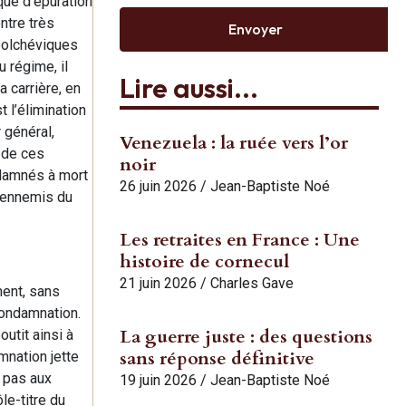
que d’épuration
ntre très
Envoyer
 bolchéviques
 régime, il
Lire aussi...
a carrière, en
 l’élimination
 général,
Venezuela : la ruée vers l’or
 de ces
noir
ndamnés à mort
26 juin 2026
/
Jean-Baptiste Noé
s ennemis du
Les retraites en France : Une
histoire de cornecul
21 juin 2026
/
Charles Gave
ment, sans
 condamnation.
La guerre juste : des questions
utit ainsi à
sans réponse définitive
mnation jette
s pas aux
19 juin 2026
/
Jean-Baptiste Noé
le-titre du