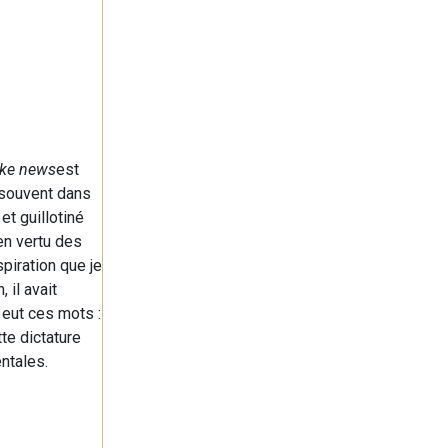
ake news
est
t souvent dans
et guillotiné
’en vertu des
piration que je
 il avait
 eut ces mots :
tte dictature
ntales.