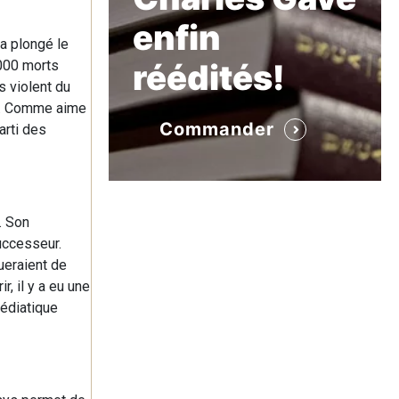
enfin
 a plongé le
 000 morts
réédités!
s violent du
es. Comme aime
Commander
arti des
. Son
uccesseur.
ueraient de
r, il y a eu une
médiatique