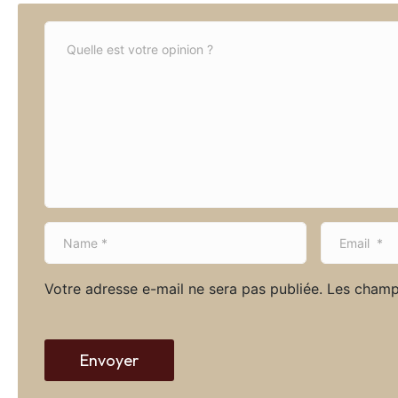
C
o
m
m
e
n
t
*
N
E
a
m
m
a
Votre adresse e-mail ne sera pas publiée.
Les champ
e
i
*
l
*
Envoyer