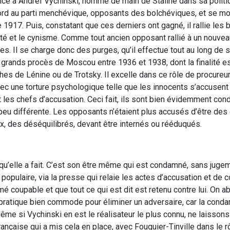
nce à Andreï Vychinski, homme de main de Staline dans sa politi
bord au parti menchévique, opposants des bolchéviques, et se mo
e 1917. Puis, constatant que ces derniers ont gagné, il rallie les
uté et le cynisme. Comme tout ancien opposant rallié à un nouveau
es. Il se charge donc des purges, qu’il effectue tout au long de s
 grands procès de Moscou entre 1936 et 1938, dont la finalité est
es de Lénine ou de Trotsky. Il excelle dans ce rôle de procureur
ec une torture psychologique telle que les innocents s’accusent
t les chefs d’accusation. Ceci fait, ils sont bien évidemment co
eu différente. Les opposants n’étaient plus accusés d’être de
 des déséquilibrés, devant être internés ou rééduqués.
 qu’elle a fait. C’est son être même qui est condamné, sans juge
te populaire, via la presse qui relaie les actes d’accusation et de
 coupable et que tout ce qui est dit est retenu contre lui. On abo
 pratique bien commode pour éliminer un adversaire, car la conda
ême si Vychinski en est le réalisateur le plus connu, ne laisson
rançaise qui a mis cela en place, avec Fouquier-Tinville dans le rô