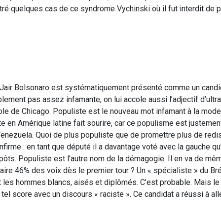
ntré quelques cas de ce syndrome Vychinski où il fut interdit de 
le. Jair Bolsonaro est systématiquement présenté comme un candi
lement pas assez infamante, on lui accole aussi l’adjectif d’ultra
ole de Chicago. Populiste est le nouveau mot infamant à la mode
te en Amérique latine fait sourire, car ce populisme est justemen
 Venezuela. Quoi de plus populiste que de promettre plus de redis
nfirme : en tant que député il a davantage voté avec la gauche qu’
mpôts. Populiste est l’autre nom de la démagogie. Il en va de mê
 faire 46% des voix dès le premier tour ? Un « spécialiste » du Bré
it les hommes blancs, aisés et diplômés. C’est probable. Mais le 
tel score avec un discours « raciste ». Ce candidat a réussi à all