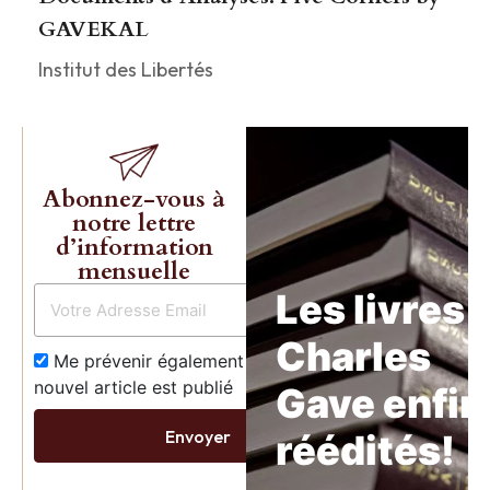
GAVEKAL
Institut des Libertés
Abonnez-vous à
notre lettre
d’information
mensuelle
Les livres 
Charles
Me prévenir également dès qu’un
nouvel article est publié
Gave enfin
Envoyer
réédités!