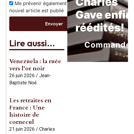
Charles
Me prévenir également dès qu’un
nouvel article est publié
Gave enfin
Envoyer
réédités!
Lire aussi...
Commande
Venezuela : la ruée
vers l’or noir
26 juin 2026
/
Jean-
Baptiste Noé
Les retraites en
France : Une
histoire de
cornecul
21 juin 2026
/
Charles