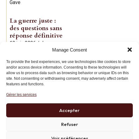
Gave
La guerre juste :
des questions sans
réponse définitive
19 juin 2026
/
Jean-
Manage Consent
Baptiste Noé
To provide the best experiences, we use technologies like cookies to store
and/or access device information. Consenting to these technologies will
allow us to process data such as browsing behavior or unique IDs on this
site. Not consenting or withdrawing consent, may adversely affect certain
features and functions.
Gérer les services
Institut des Libertés
27 bis rue Copernic, 75116, Paris
Accepter
+33 (0)1 71 20 45 39
Refuser
Voir préférences