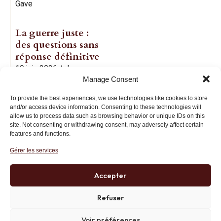
Gave
La guerre juste :
des questions sans
réponse définitive
19 juin 2026
/
Jean-
Manage Consent
Baptiste Noé
To provide the best experiences, we use technologies like cookies to store
and/or access device information. Consenting to these technologies will
allow us to process data such as browsing behavior or unique IDs on this
site. Not consenting or withdrawing consent, may adversely affect certain
features and functions.
Gérer les services
Institut des Libertés
27 bis rue Copernic, 75116, Paris
Accepter
+33 (0)1 71 20 45 39
Refuser
Voir préférences