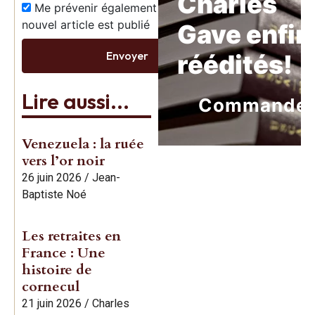
Charles
Me prévenir également dès qu’un
nouvel article est publié
Gave enfin
Envoyer
réédités!
Lire aussi...
Commande
Venezuela : la ruée
vers l’or noir
26 juin 2026
/
Jean-
Baptiste Noé
Les retraites en
France : Une
histoire de
cornecul
21 juin 2026
/
Charles