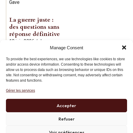
Gave
La guerre juste :
des questions sans
réponse définitive
19 juin 2026
/
Jean-
Manage Consent
Baptiste Noé
To provide the best experiences, we use technologies like cookies to store
and/or access device information. Consenting to these technologies will
allow us to process data such as browsing behavior or unique IDs on this
site. Not consenting or withdrawing consent, may adversely affect certain
features and functions.
Gérer les services
Institut des Libertés
27 bis rue Copernic, 75116, Paris
Accepter
+33 (0)1 71 20 45 39
Refuser
Voir préférences