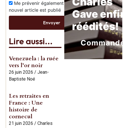
Charles
Me prévenir également dès qu’un
nouvel article est publié
Gave enfin
Envoyer
réédités!
Lire aussi...
Commande
Venezuela : la ruée
vers l’or noir
26 juin 2026
/
Jean-
Baptiste Noé
Les retraites en
France : Une
histoire de
cornecul
21 juin 2026
/
Charles