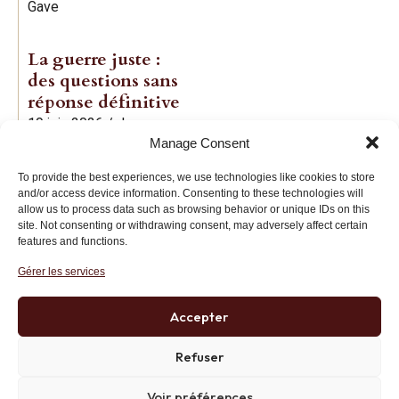
Gave
La guerre juste :
des questions sans
réponse définitive
19 juin 2026
/
Jean-
Manage Consent
Baptiste Noé
To provide the best experiences, we use technologies like cookies to store
and/or access device information. Consenting to these technologies will
allow us to process data such as browsing behavior or unique IDs on this
site. Not consenting or withdrawing consent, may adversely affect certain
features and functions.
Gérer les services
Institut des Libertés
27 bis rue Copernic, 75116, Paris
Accepter
+33 (0)1 71 20 45 39
Refuser
Voir préférences