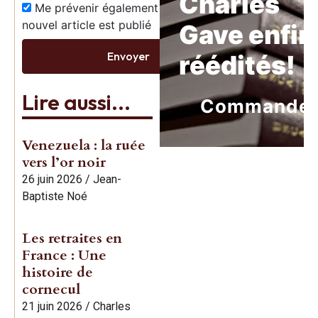
Charles
Me prévenir également dès qu’un
nouvel article est publié
Gave enfin
Envoyer
réédités!
Lire aussi...
Commande
Venezuela : la ruée
vers l’or noir
26 juin 2026
/
Jean-
Baptiste Noé
Les retraites en
France : Une
histoire de
cornecul
21 juin 2026
/
Charles