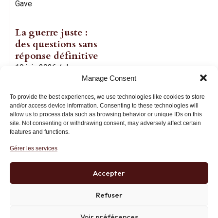
Gave
La guerre juste :
des questions sans
réponse définitive
19 juin 2026
/
Jean-
Manage Consent
Baptiste Noé
To provide the best experiences, we use technologies like cookies to store
and/or access device information. Consenting to these technologies will
allow us to process data such as browsing behavior or unique IDs on this
site. Not consenting or withdrawing consent, may adversely affect certain
features and functions.
Gérer les services
Institut des Libertés
27 bis rue Copernic, 75116, Paris
Accepter
+33 (0)1 71 20 45 39
Refuser
Voir préférences