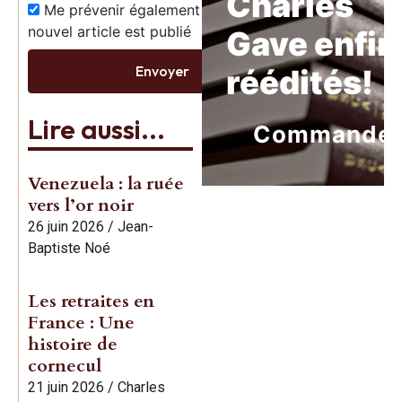
Charles
Me prévenir également dès qu’un
nouvel article est publié
Gave enfin
Envoyer
réédités!
Lire aussi...
Commande
Venezuela : la ruée
vers l’or noir
26 juin 2026
/
Jean-
Baptiste Noé
Les retraites en
France : Une
histoire de
cornecul
21 juin 2026
/
Charles