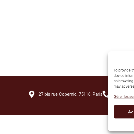
To provide t
device infor
as browsing 
may adversel
27 bis rue Copernic, 75116, Paris
+33 (0)1 7
Gérer les se
Ac