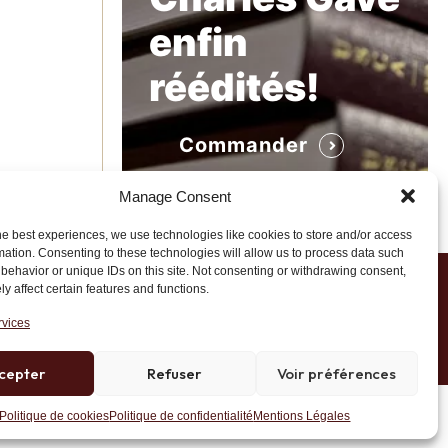
enfin
réédités!
Commander
Manage Consent
he best experiences, we use technologies like cookies to store and/or access
mation. Consenting to these technologies will allow us to process data such
behavior or unique IDs on this site. Not consenting or withdrawing consent,
y affect certain features and functions.
1 20 45 39
rvices
cepter
Refuser
Voir préférences
Site développé par AK Web Solutions
Politique de cookies
Politique de confidentialité
Mentions Légales