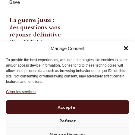
Gave
La guerre juste :
des questions sans
réponse définitive
19 juin 2026
/
Jean-
Manage Consent
Baptiste Noé
To provide the best experiences, we use technologies like cookies to store
and/or access device information. Consenting to these technologies will
allow us to process data such as browsing behavior or unique IDs on this
site. Not consenting or withdrawing consent, may adversely affect certain
features and functions.
Gérer les services
Institut des Libertés
27 bis rue Copernic, 75116, Paris
Accepter
+33 (0)1 71 20 45 39
Refuser
Voir préférences