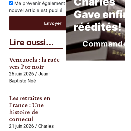
Charles
Me prévenir également dès qu’un
nouvel article est publié
Gave enfin
Envoyer
réédités!
Lire aussi...
Commande
Venezuela : la ruée
vers l’or noir
26 juin 2026
/
Jean-
Baptiste Noé
Les retraites en
France : Une
histoire de
cornecul
21 juin 2026
/
Charles