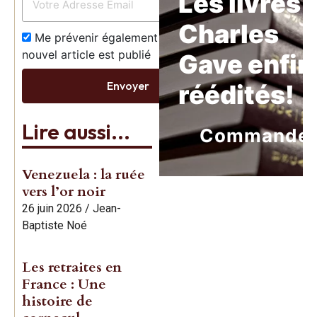
Les livres 
Charles
Me prévenir également dès qu’un
nouvel article est publié
Gave enfin
Envoyer
réédités!
Lire aussi...
Commande
Venezuela : la ruée
vers l’or noir
26 juin 2026
/
Jean-
Baptiste Noé
Les retraites en
France : Une
histoire de