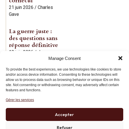
cornecul
21 juin 2026
/
Charles
Gave
La guerre juste :
des questions sans
réponse définitive
19 juin 2026
/
Jean-
Manage Consent
Baptiste Noé
To provide the best experiences, we use technologies like cookies to store
and/or access device information. Consenting to these technologies will
allow us to process data such as browsing behavior or unique IDs on this
site. Not consenting or withdrawing consent, may adversely affect certain
features and functions.
Gérer les services
Institut des Libertés
27 bis rue Copernic, 75116, Paris
Accepter
+33 (0)1 71 20 45 39
Refuser