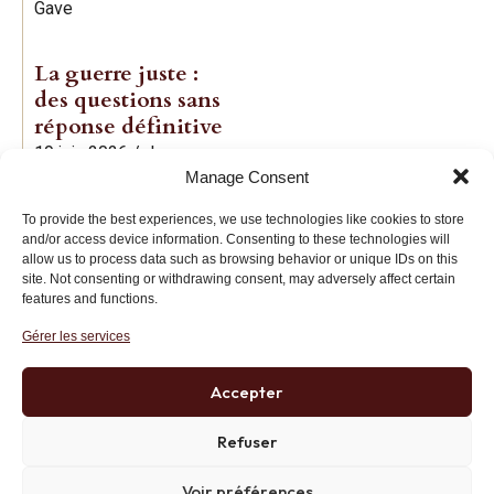
Gave
La guerre juste :
des questions sans
réponse définitive
19 juin 2026
/
Jean-
Manage Consent
Baptiste Noé
To provide the best experiences, we use technologies like cookies to store
and/or access device information. Consenting to these technologies will
allow us to process data such as browsing behavior or unique IDs on this
site. Not consenting or withdrawing consent, may adversely affect certain
features and functions.
Gérer les services
Institut des Libertés
27 bis rue Copernic, 75116, Paris
Accepter
+33 (0)1 71 20 45 39
Refuser
Voir préférences