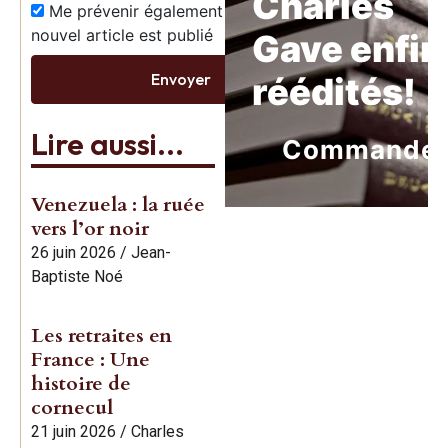
Charles
Me prévenir également dès qu’un
nouvel article est publié
Gave enfin
Envoyer
réédités!
Lire aussi...
Commande
Venezuela : la ruée
vers l’or noir
26 juin 2026
/
Jean-
Baptiste Noé
Les retraites en
France : Une
histoire de
cornecul
21 juin 2026
/
Charles