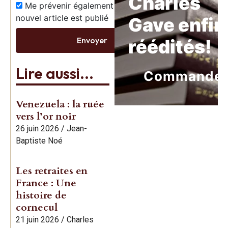
Charles
Me prévenir également dès qu’un
nouvel article est publié
Gave enfin
Envoyer
réédités!
Lire aussi...
Commande
Venezuela : la ruée
vers l’or noir
26 juin 2026
/
Jean-
Baptiste Noé
Les retraites en
France : Une
histoire de
cornecul
21 juin 2026
/
Charles