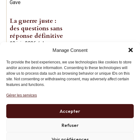
Gave
La guerre juste :
des questions sans
réponse définitive
19 juin 2026
/
Jean-
Manage Consent
Baptiste Noé
To provide the best experiences, we use technologies like cookies to store
and/or access device information. Consenting to these technologies will
allow us to process data such as browsing behavior or unique IDs on this
site. Not consenting or withdrawing consent, may adversely affect certain
features and functions.
Gérer les services
Institut des Libertés
27 bis rue Copernic, 75116, Paris
Accepter
+33 (0)1 71 20 45 39
Refuser
Voir préférences