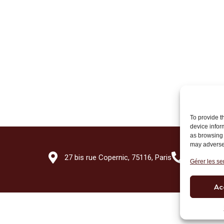
To provide t
device infor
as browsing 
may adversel
27 bis rue Copernic, 75116, Paris
+33 (0)1 7
Gérer les se
Ac