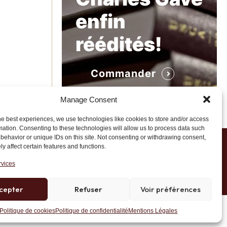
enfin
réédités!
Commander
Manage Consent
he best experiences, we use technologies like cookies to store and/or access
mation. Consenting to these technologies will allow us to process data such
behavior or unique IDs on this site. Not consenting or withdrawing consent,
y affect certain features and functions.
1 20 45 39
rvices
cepter
Refuser
Voir préférences
Site développé par AK Web Solutions
Politique de cookies
Politique de confidentialité
Mentions Légales