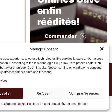
enfin
réédités!
Commander
Manage Consent
he best experiences, we use technologies like cookies to store and/or access
mation. Consenting to these technologies will allow us to process data such
behavior or unique IDs on this site. Not consenting or withdrawing consent,
y affect certain features and functions.
1 20 45 39
rvices
cepter
Refuser
Voir préférences
Site développé par AK Web Solutions
Politique de cookies
Politique de confidentialité
Mentions Légales