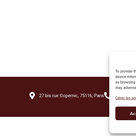
To provide t
device infor
as browsing 
may adversel
27 bis rue Copernic, 75116, Paris
+33 (0)1 7
Gérer les se
Ac