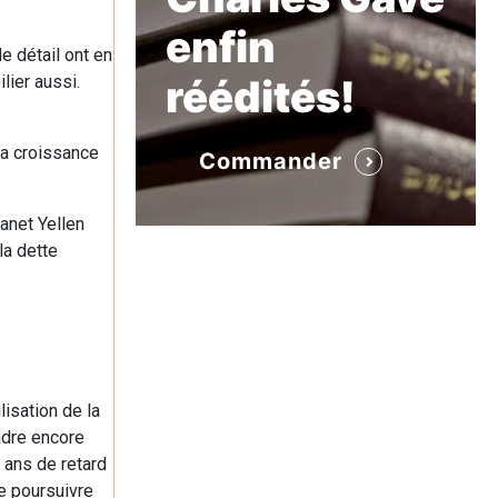
enfin
e détail ont en
lier aussi.
réédités!
 la croissance
Commander
anet Yellen
la dette
lisation de la
ndre encore
x ans de retard
se poursuivre