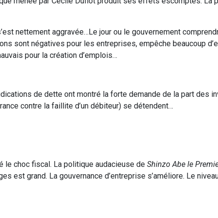
que menée par Cécile Duflot produit ses effets escomptés. La 
’est nettement aggravée…Le jour ou le gouvernement comprendr
s sont négatives pour les entreprises, empêche beaucoup d’en
mauvais pour la création d’emplois…
udications de dette ont montré la forte demande de la part des i
nce contre la faillite d’un débiteur) se détendent…
é le choc fiscal. La politique audacieuse de
Shinzo Abe le Premie
arges est grand. La gouvernance d’entreprise s’améliore. Le nivea