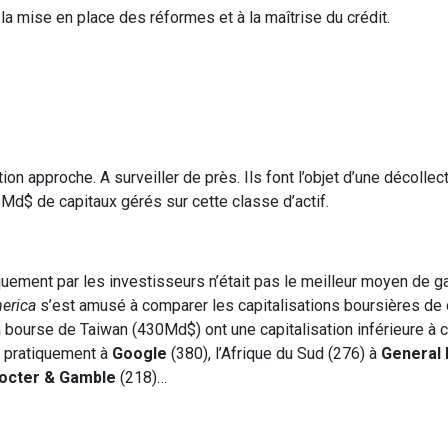
a mise en place des réformes et à la maîtrise du crédit.
on approche. A surveiller de près. Ils font l’objet d’une décollec
,5Md$ de capitaux gérés sur cette classe d’actif.
quement par les investisseurs n’était pas le meilleur moyen de g
merica
s’est amusé à comparer les capitalisations boursières de 
 bourse de Taiwan (430Md$) ont une capitalisation inférieure à c
t pratiquement à
Google
(380), l’Afrique du Sud (276) à
General 
octer & Gamble
(218)…