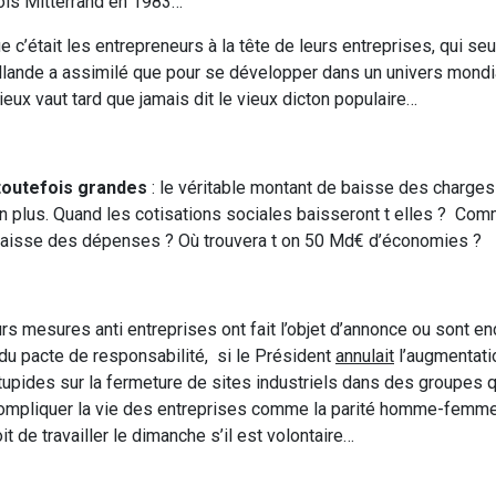
çois Mitterrand en 1983…
c’était les entrepreneurs à la tête de leurs entreprises, qui se
lande a assimilé que pour se développer dans un univers mondiali
eux vaut tard que jamais dit le vieux dicton populaire…
 toutefois grandes
: le véritable montant de baisse des charges
non plus. Quand les cotisations sociales baisseront t elles ? Com
e baisse des dépenses ? Où trouvera t on 50 Md€ d’économies ?
rs mesures anti entreprises ont fait l’objet d’annonce ou sont e
 du pacte de responsabilité, si le Président
annulait
l’augmentati
tupides sur la fermeture de sites industriels dans des groupes q
compliquer la vie des entreprises comme la parité homme-femme
t de travailler le dimanche s’il est volontaire…