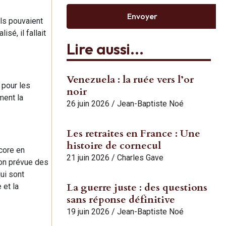
Envoyer
uls pouvaient
sé, il fallait
Lire aussi...
Venezuela : la ruée vers l’or
 pour les
noir
ment la
26 juin 2026
/
Jean-Baptiste Noé
Les retraites en France : Une
histoire de cornecul
ncore en
21 juin 2026
/
Charles Gave
on prévue des
ui sont
La guerre juste : des questions
 et la
sans réponse définitive
19 juin 2026
/
Jean-Baptiste Noé