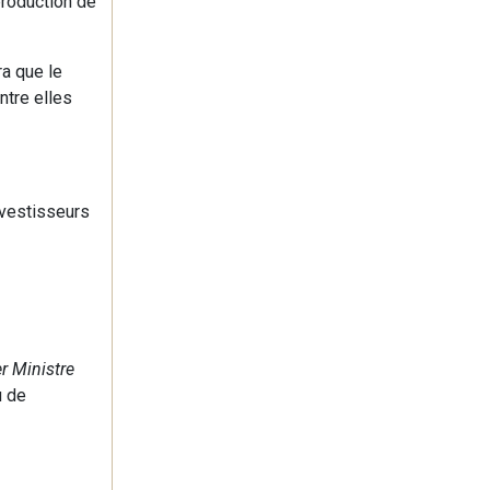
production de
a que le
tre elles
nvestisseurs
r Ministre
u de