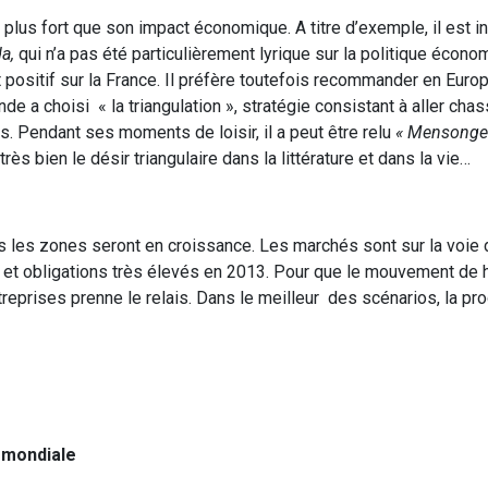
plus fort que son impact économique. A titre d’exemple, il est i
a,
qui n’a pas été particulièrement lyrique sur la politique écono
 positif sur la France. Il préfère toutefois recommander en Europ
nde a choisi « la triangulation », stratégie consistant à aller chas
ts. Pendant ses moments de loisir, il a peut être relu
« Mensonge
 très bien le désir triangulaire dans la littérature et dans la vie…
tes les zones seront en croissance. Les marchés sont sur la voie 
s et obligations très élevés en 2013. Pour que le mouvement de
treprises prenne le relais. Dans le meilleur des scénarios, la p
e mondiale