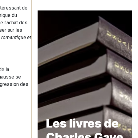
ntéressant de
mique du
e l’achat des
ser sur les
 romantique et
de la
 hausse se
rogression des
Les livres de
Charles Gave