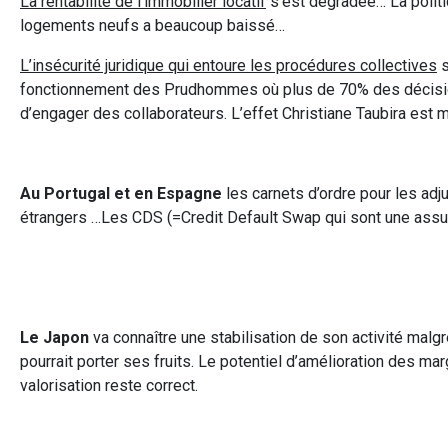
La rentabilité de l’immobilier locatif
s’est dégradée… La politi
logements neufs a beaucoup baissé…
L’insécurité juridique qui entoure les procédures collectives
s
fonctionnement des Prudhommes où plus de 70% des décision
d’engager des collaborateurs. L’effet Christiane Taubira est 
Au Portugal et en Espagne
les carnets d’ordre pour les adj
étrangers …Les CDS (=Credit Default Swap qui sont une assura
Le Japon
va connaître une stabilisation de son activité malgr
pourrait porter ses fruits. Le potentiel d’amélioration des m
valorisation reste correct.