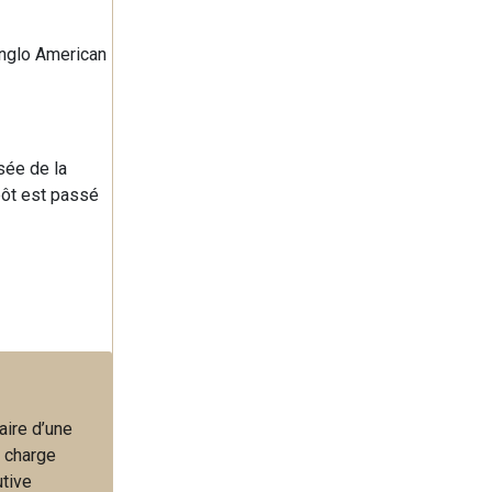
Anglo American
ssée de la
pôt est passé
aire d’une
a charge
utive