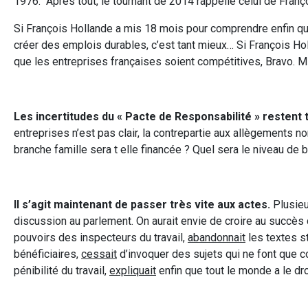
1976. Après tout, le tournant de 2014 rappelle celui de Fran
Si François Hollande a mis 18 mois pour comprendre enfin que 
créer des emplois durables, c’est tant mieux… Si François Hol
que les entreprises françaises soient compétitives, Bravo. Mi
Les incertitudes du « Pacte de Responsabilité » restent
entreprises n’est pas clair, la contrepartie aux allègements 
branche famille sera t elle financée ? Quel sera le niveau d
Il s’agit maintenant de passer très vite aux actes.
Plusieu
discussion au parlement. On aurait envie de croire au succès
pouvoirs des inspecteurs du travail,
abandonnait
les textes s
bénéficiaires,
cessait
d’invoquer des sujets qui ne font que 
pénibilité du travail,
expliquait
enfin que tout le monde a le droi