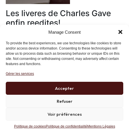
Les liveres de Charles Gave
enfin reedites!
Manage Consent
Au magasin
To provide the best experiences, we use technologies like cookies to store
and/or access device information. Consenting to these technologies will
allow us to process data such as browsing behavior or unique IDs on this
site. Not consenting or withdrawing consent, may adversely affect certain
features and functions.
Gérer les services
Institut des Libertés
27 bis rue Copernic, 75116, Paris
Accepter
+33 (0)1 71 20 45 39
Refuser
Voir préférences
Politique de confidentialité
RGPD
Mentions Légales
Site développé par AK Web Solutions
Politique de cookies
Politique de confidentialité
Mentions Légales