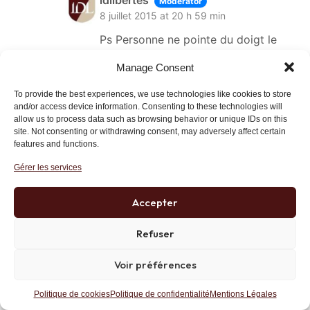
Moderator
8 juillet 2015 at 20 h 59 min
Ps Personne ne pointe du doigt le
peuple grec plutôt que l’incroyable
Manage Consent
irresponsabilité des eurocrates qui
ont fait rentré un pays connu pour
To provide the best experiences, we use technologies like cookies to store
être en dette tout le 20 ans depuis
and/or access device information. Consenting to these technologies will
allow us to process data such as browsing behavior or unique IDs on this
sa création dans cette ligne maginot
site. Not consenting or withdrawing consent, may adversely affect certain
qu’était déjà l’euro.
features and functions.
Donc merci pour votre agressivité
Gérer les services
gratuite et non documentée mais non
merci.
Accepter
Lien
Refuser
Voir préférences
Patate
8 juillet 2015 at 14 h 05 min
Politique de cookies
Politique de confidentialité
Mentions Légales