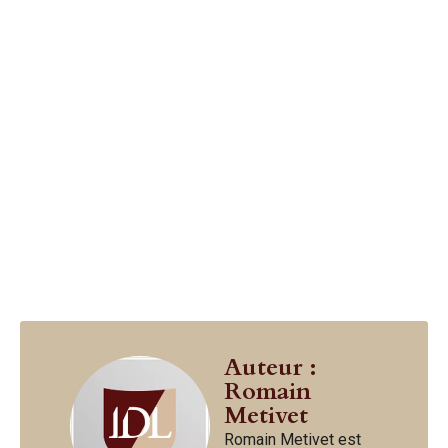
Auteur :
Romain
Metivet
Romain Metivet est