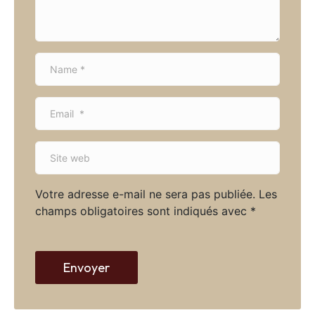
t
*
N
a
m
E
e
m
*
a
S
i
i
l
t
*
Votre adresse e-mail ne sera pas publiée.
Les
e
champs obligatoires sont indiqués avec
*
w
e
b
Envoyer