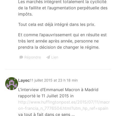
Les marchés intègrent totalement la cyclicité
de la faillite et l’augmentation perpétuelle des
impôts.
Tout cela est déjà intégré dans les prix.
Et comme l’apauvrissement qui en résulte est
très lent année après année, personne ne
prendra la décision de changer le régime.
Répondre
Lien
Layec
11 juillet 2015 at 23 h 18 min
L’interview d’Emmanuel Macron à Madrid
rapporté le 11 Juillet 2015 in
http://www.huffingtonpost.es/2015/07/11/macr
on-francia_n_7776504.html?utm_hp_ref=spain
va tout à fait dans ce sens …