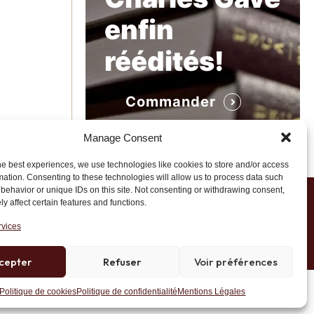
enfin
réédités!
Commander
Manage Consent
he best experiences, we use technologies like cookies to store and/or access
mation. Consenting to these technologies will allow us to process data such
behavior or unique IDs on this site. Not consenting or withdrawing consent,
y affect certain features and functions.
1 20 45 39
rvices
cepter
Refuser
Voir préférences
Site développé par AK Web Solutions
Politique de cookies
Politique de confidentialité
Mentions Légales