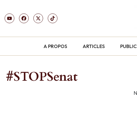
A PROPOS
ARTICLES
PUBLI
#STOPSenat
N