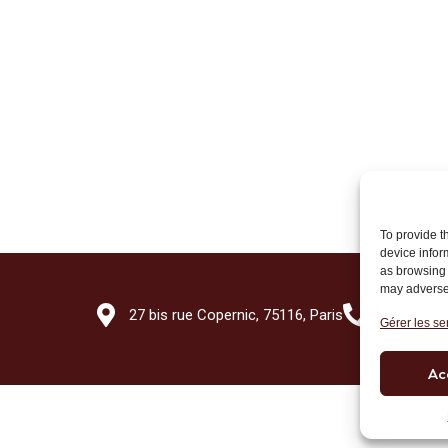
To provide t
device infor
as browsing 
may adversel
27 bis rue Copernic, 75116, Paris
+33 (0)1 7
Gérer les se
Ac