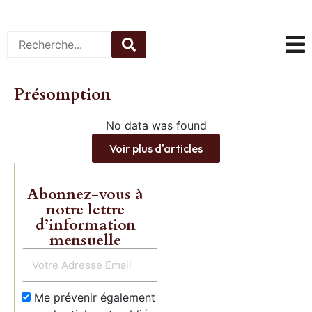
Charles
Gave enfin
réédités!
Présomption
Commande
No data was found
Voir plus d'articles
Abonnez-vous à
notre lettre
d’information
mensuelle
Me prévenir également dès qu’un