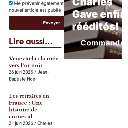
Charles
Me prévenir également dès qu’un
nouvel article est publié
Gave enfin
Envoyer
réédités!
Lire aussi...
Commande
Venezuela : la ruée
vers l’or noir
26 juin 2026
/
Jean-
Baptiste Noé
Les retraites en
France : Une
histoire de
cornecul
21 juin 2026
/
Charles