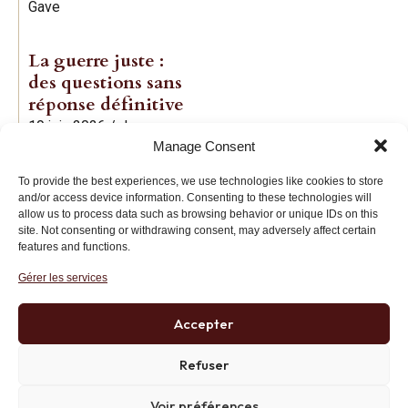
Gave
La guerre juste :
des questions sans
réponse définitive
19 juin 2026
/
Jean-
Manage Consent
Baptiste Noé
To provide the best experiences, we use technologies like cookies to store
and/or access device information. Consenting to these technologies will
allow us to process data such as browsing behavior or unique IDs on this
site. Not consenting or withdrawing consent, may adversely affect certain
features and functions.
Gérer les services
Institut des Libertés
27 bis rue Copernic, 75116, Paris
Accepter
+33 (0)1 71 20 45 39
Refuser
Voir préférences