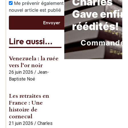
Charles
Me prévenir également dès qu’un
nouvel article est publié
Gave enfin
Envoyer
réédités!
Lire aussi...
Commande
Venezuela : la ruée
vers l’or noir
26 juin 2026
/
Jean-
Baptiste Noé
Les retraites en
France : Une
histoire de
cornecul
21 juin 2026
/
Charles