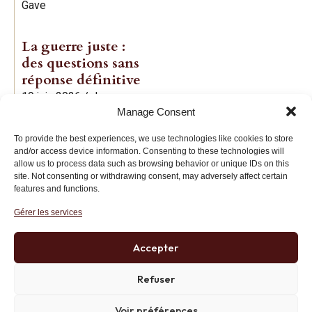
Gave
La guerre juste :
des questions sans
réponse définitive
19 juin 2026
/
Jean-
Manage Consent
Baptiste Noé
To provide the best experiences, we use technologies like cookies to store
and/or access device information. Consenting to these technologies will
allow us to process data such as browsing behavior or unique IDs on this
site. Not consenting or withdrawing consent, may adversely affect certain
features and functions.
Gérer les services
Institut des Libertés
27 bis rue Copernic, 75116, Paris
Accepter
+33 (0)1 71 20 45 39
Refuser
Voir préférences