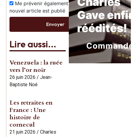
Charles
Me prévenir également dès qu’un
nouvel article est publié
Gave enfin
Envoyer
réédités!
Lire aussi...
Commande
Venezuela : la ruée
vers l’or noir
26 juin 2026
/
Jean-
Baptiste Noé
Les retraites en
France : Une
histoire de
cornecul
21 juin 2026
/
Charles