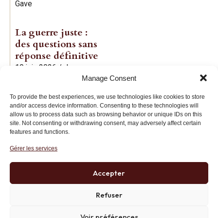
Gave
La guerre juste :
des questions sans
réponse définitive
19 juin 2026
/
Jean-
Manage Consent
Baptiste Noé
To provide the best experiences, we use technologies like cookies to store
and/or access device information. Consenting to these technologies will
allow us to process data such as browsing behavior or unique IDs on this
site. Not consenting or withdrawing consent, may adversely affect certain
features and functions.
Gérer les services
Institut des Libertés
27 bis rue Copernic, 75116, Paris
Accepter
+33 (0)1 71 20 45 39
Refuser
Voir préférences