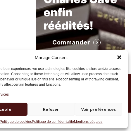
enfin
réédités!
Commander
Manage Consent
he best experiences, we use technologies like cookies to store and/or access
mation. Consenting to these technologies will allow us to process data such
behavior or unique IDs on this site. Not consenting or withdrawing consent,
y affect certain features and functions.
1 20 45 39
rvices
cepter
Refuser
Voir préférences
Site développé par AK Web Solutions
Politique de cookies
Politique de confidentialité
Mentions Légales