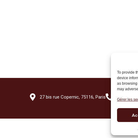
To provide t
device infor
as browsing 
may adversel
27 bis rue Copernic, 75116, Paris
+33 (0)1 7
Gérer les se
Ac