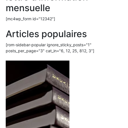
mensuelle
[mc4wp_form id="12342"]
Articles populaires
[rom-sidebar-popular ignore_sticky_posts="1"
posts_per_page="3" cat_in="6, 12, 25, 812, 3"]