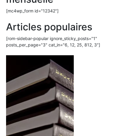
[mc4wp_form id="12342"]
Articles populaires
[rom-sidebar-popular ignore_sticky_posts="1"
posts_per_page="3" cat_in="6, 12, 25, 812, 3"]