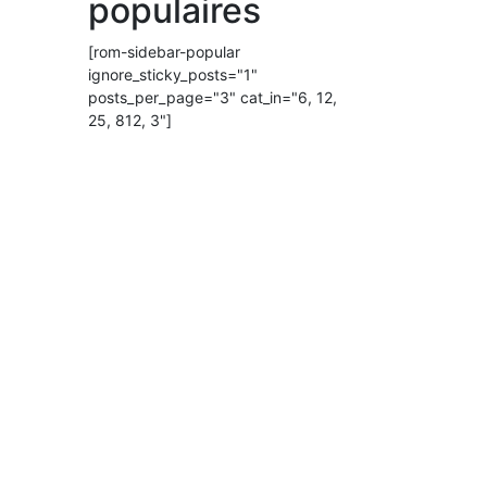
populaires
[rom-sidebar-popular
ignore_sticky_posts="1"
posts_per_page="3" cat_in="6, 12,
25, 812, 3"]