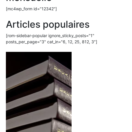
[mc4wp_form id="12342"]
Articles populaires
[rom-sidebar-popular ignore_sticky_posts="1"
posts_per_page="3" cat_in="6, 12, 25, 812, 3"]