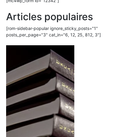
[mc4wp_form id="12342"]
Articles populaires
[rom-sidebar-popular ignore_sticky_posts="1"
posts_per_page="3" cat_in="6, 12, 25, 812, 3"]