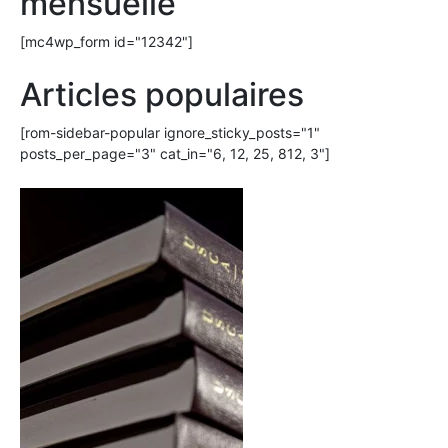
mensuelle
[mc4wp_form id="12342"]
Articles populaires
[rom-sidebar-popular ignore_sticky_posts="1"
posts_per_page="3" cat_in="6, 12, 25, 812, 3"]