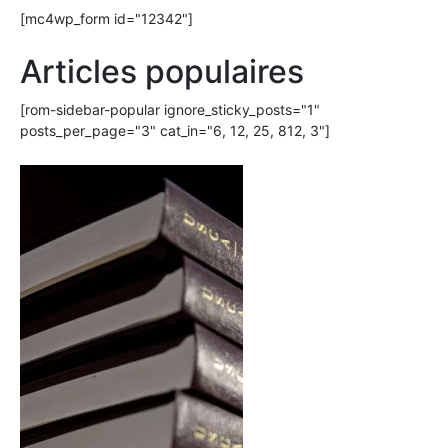
[mc4wp_form id="12342"]
Articles populaires
[rom-sidebar-popular ignore_sticky_posts="1"
posts_per_page="3" cat_in="6, 12, 25, 812, 3"]