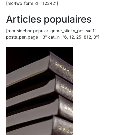
[mc4wp_form id="12342"]
Articles populaires
[rom-sidebar-popular ignore_sticky_posts="1"
posts_per_page="3" cat_in="6, 12, 25, 812, 3"]