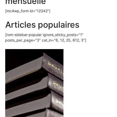
mensuelle
[mc4wp_form id="12342"]
Articles populaires
[rom-sidebar-popular ignore_sticky_posts="1"
posts_per_page="3" cat_in="6, 12, 25, 812, 3"]