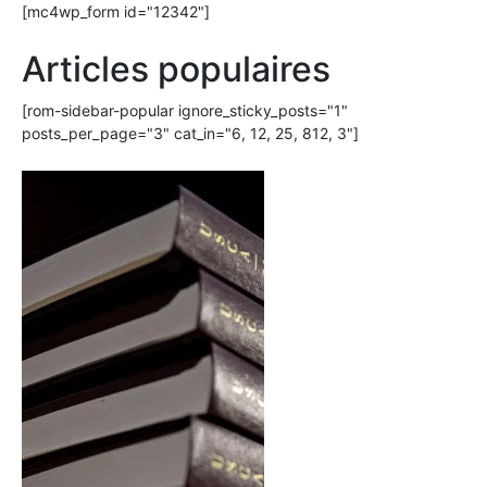
[mc4wp_form id="12342"]
Articles populaires
[rom-sidebar-popular ignore_sticky_posts="1"
posts_per_page="3" cat_in="6, 12, 25, 812, 3"]