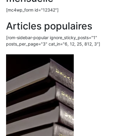
[mc4wp_form id="12342"]
Articles populaires
[rom-sidebar-popular ignore_sticky_posts="1"
posts_per_page="3" cat_in="6, 12, 25, 812, 3"]