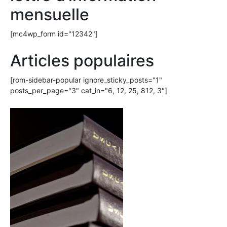
mensuelle
[mc4wp_form id="12342"]
Articles populaires
[rom-sidebar-popular ignore_sticky_posts="1"
posts_per_page="3" cat_in="6, 12, 25, 812, 3"]