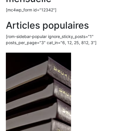
[mc4wp_form id="12342"]
Articles populaires
[rom-sidebar-popular ignore_sticky_posts="1"
posts_per_page="3" cat_in="6, 12, 25, 812, 3"]