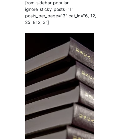
[rom-sidebar-popular
ignore_sticky_posts="1"
posts_per_page="3" cat_in="6, 12,
25, 812, 3"]