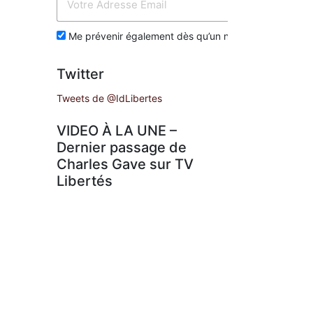
Env
Me prévenir également dès qu’un nouvel article est p
Twitter
Tweets de @IdLibertes
VIDEO À LA UNE –
Dernier passage de
Charles Gave sur TV
Libertés