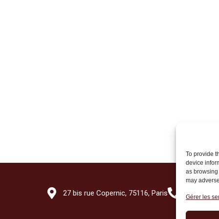
To provide t
device infor
as browsing 
may adversel
27 bis rue Copernic, 75116, Paris
+33 (0)1 7
Gérer les se